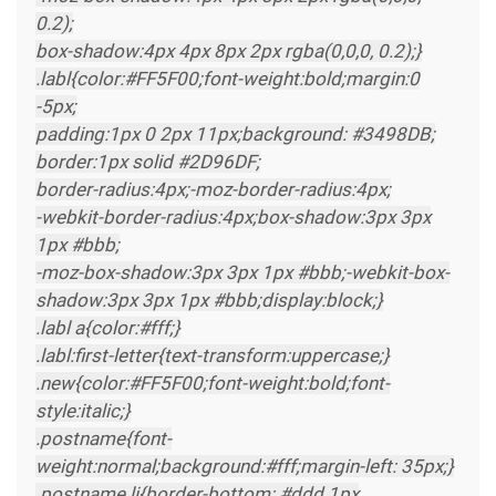
0.2);
box-shadow:4px 4px 8px 2px rgba(0,0,0, 0.2);}
.labl{color:#FF5F00;font-weight:bold;margin:0
-5px;
padding:1px 0 2px 11px;background: #3498DB;
border:1px solid #2D96DF;
border-radius:4px;-moz-border-radius:4px;
-webkit-border-radius:4px;box-shadow:3px 3px
1px #bbb;
-moz-box-shadow:3px 3px 1px #bbb;-webkit-box-
shadow:3px 3px 1px #bbb;display:block;}
.labl a{color:#fff;}
.labl:first-letter{text-transform:uppercase;}
.new{color:#FF5F00;font-weight:bold;font-
style:italic;}
.postname{font-
weight:normal;background:#fff;margin-left: 35px;}
.postname li{border-bottom: #ddd 1px