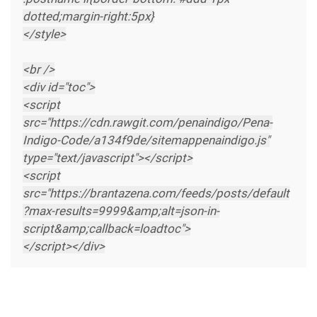
dotted;margin-right:5px}
</style>
<br />
<div id="toc">
<script
src="https://cdn.rawgit.com/penaindigo/Pena-
Indigo-Code/a134f9de/sitemappenaindigo.js"
type="text/javascript"></script>
<script
src="https://brantazena.com/feeds/posts/default
?max-results=9999&amp;alt=json-in-
script&amp;callback=loadtoc">
</script></div>