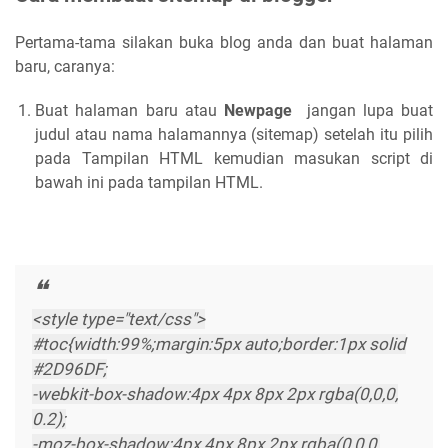
Pertama-tama silakan buka blog anda dan buat halaman
baru, caranya:
Buat halaman baru atau
Newpage
jangan lupa buat
judul atau nama halamannya (sitemap) setelah itu pilih
pada Tampilan HTML kemudian masukan script di
bawah ini pada tampilan HTML.
<style type="text/css">
#toc{width:99%;margin:5px auto;border:1px solid
#2D96DF;
-webkit-box-shadow:4px 4px 8px 2px rgba(0,0,0,
0.2);
-moz-box-shadow:4px 4px 8px 2px rgba(0,0,0,