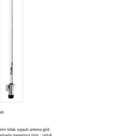
ri segala arah.
im tidak sejauh antena grid.
aripada menerima (mis : untuk