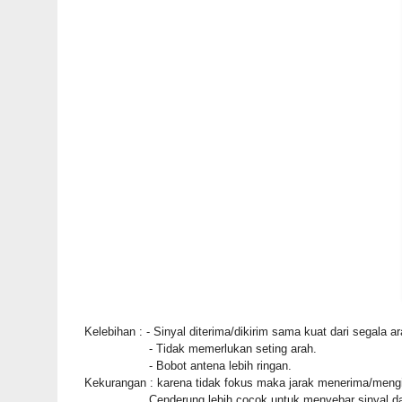
Kelebihan : - Sinyal diterima/dikirim sama kuat da
- Tidak memerlukan seting arah.
- Bobot antena lebih ringan.
Kekurangan : karena tidak fokus maka jarak menerima/mengir
Cenderung lebih
cocok untuk menyebar sinyal d